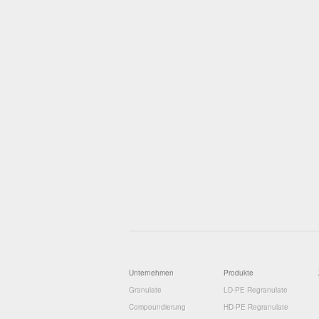
Unternehmen
Produkte
Granulate
LD-PE Regranulate
Compoundierung
HD-PE Regranulate