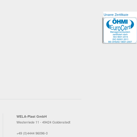
Unsere Zertifikate
Unsere Zertifikate
WELA-Plast GmbH
Westerriede 11 - 49424 Goldenstedt
+49 (0)4444 96096-0