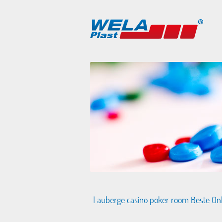
l auberge casino poker room Beste On