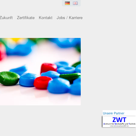
Zukunft
Zertifikate
Kontakt
Jobs / Karriere
Unsere Partner
Unsere Partner