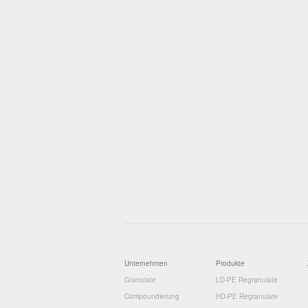
Unternehmen
Produkte
Granulate
LD-PE Regranulate
Compoundierung
HD-PE Regranulate