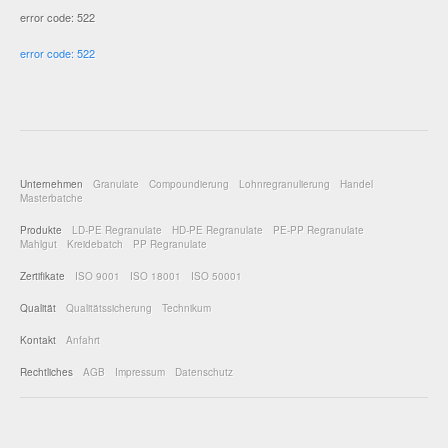
error code: 522
error code: 522
Unternehmen
Granulate
Compoundierung
Lohnregranulierung
Handel
Masterbatche
Produkte
LD-PE Regranulate
HD-PE Regranulate
PE-PP Regranulate
Mahlgut
Kreidebatch
PP Regranulate
Zertifikate
ISO 9001
ISO 18001
ISO 50001
Qualität
Qualitätssicherung
Technikum
Kontakt
Anfahrt
Rechtliches
AGB
Impressum
Datenschutz