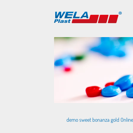
demo sweet bonanza gold Online 