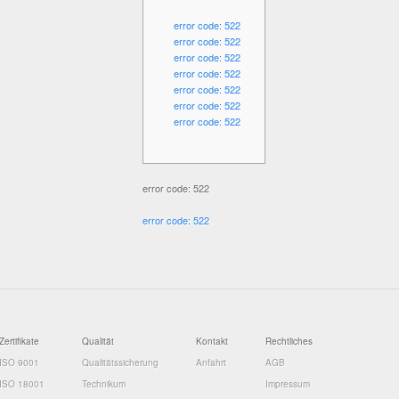
error code: 522
error code: 522
error code: 522
error code: 522
error code: 522
error code: 522
error code: 522
error code: 522
error code: 522
Zertifikate
Qualität
Kontakt
Rechtliches
ISO 9001
Qualitätssicherung
Anfahrt
AGB
ISO 18001
Technikum
Impressum