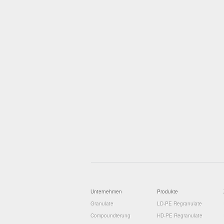
Unternehmen
Produkte
Granulate
LD-PE Regranulate
Compoundierung
HD-PE Regranulate