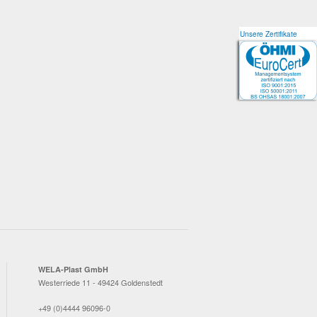
Unsere Zertifikate
Unsere Zertifikate
WELA-Plast GmbH
Westerriede 11 - 49424 Goldenstedt
+49 (0)4444 96096-0