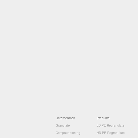
Unternehmen
Produkte
Granulate
LD-PE Regranulate
Compoundierung
HD-PE Regranulate