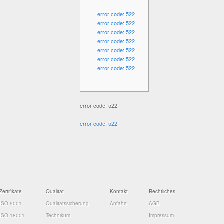
error code: 522
error code: 522
error code: 522
error code: 522
error code: 522
error code: 522
error code: 522
error code: 522
error code: 522
Zertifikate
Qualität
Kontakt
Rechtliches
ISO 9001
Qualitätssicherung
Anfahrt
AGB
ISO 18001
Technikum
Impressum