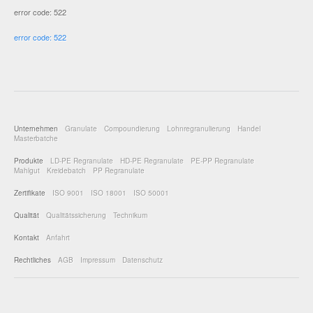
error code: 522
error code: 522
Unternehmen
Granulate
Compoundierung
Lohnregranulierung
Handel
Masterbatche
Produkte
LD-PE Regranulate
HD-PE Regranulate
PE-PP Regranulate
Mahlgut
Kreidebatch
PP Regranulate
Zertifikate
ISO 9001
ISO 18001
ISO 50001
Qualität
Qualitätssicherung
Technikum
Kontakt
Anfahrt
Rechtliches
AGB
Impressum
Datenschutz